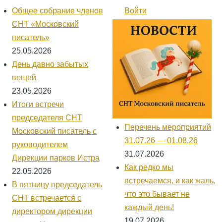
навигации
Общее собрание членов
Войти
Меню
учётной
СНТ «Московский
записи
писатель»
пользователя
25.05.2026
День давно забытых
вещей
23.05.2026
Итоги встречи
председателя СНТ
Перечень мероприятий
Московский писатель с
31.07.26 — 01.08.26
руководителем
31.07.2026
Дирекции парков Истра
Как редко мы
22.05.2026
встречаемся, и как жаль,
В пятницу председатель
что это бывает не
СНТ встречается с
каждый день!
директором дирекции
19.07.2026