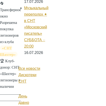
17.07.2026
🔄
Музыкальный
Трансферное
переполох ✦
окно
в СНТ
Разрешена
«Московский
покупка
писатель»
легионеров
СУББОТА ⏤
из клуба
20:00
«СНТ
16.07.2026
Шахтер»
🏆 Клуб-
донор:
СНТ
Все новости
«Шахтер»
Дискотеки
легионеры в
СНТ
наличии
___________
День
___________
давно
_______