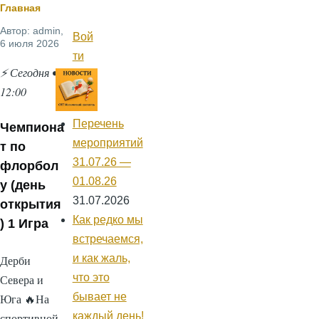
Строка
Главная
Автор:
admin
,
навигации
Вой
Меню
6 июля 2026
учётной
ти
записи
⚡ Сегодня •
пользователя
12:00
Перечень
Чемпиона
мероприятий
т по
31.07.26 —
флорбол
01.08.26
у (день
31.07.2026
открытия
Как редко мы
) 1 Игра
встречаемся,
и как жаль,
Дерби
что это
Севера и
бывает не
Юга 🔥На
каждый день!
спортивной