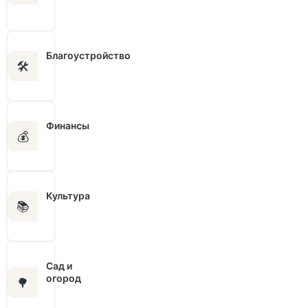
Благоустройство
🛠️
Финансы
💰
Культура
📚
Сад и
огород
🌳