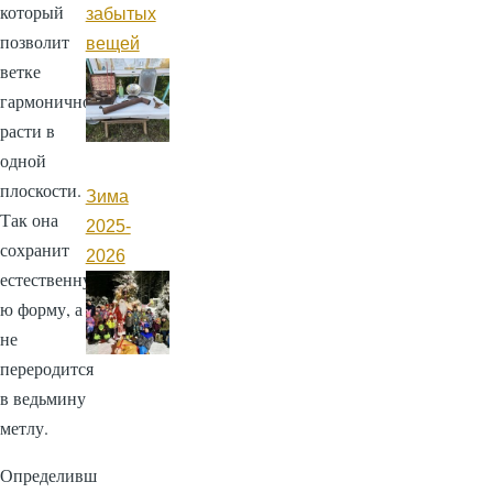
который
забытых
позволит
вещей
ветке
гармонично
расти в
одной
плоскости.
Зима
Так она
2025-
сохранит
2026
естественну
ю форму, а
не
переродится
в ведьмину
метлу.
Определивш