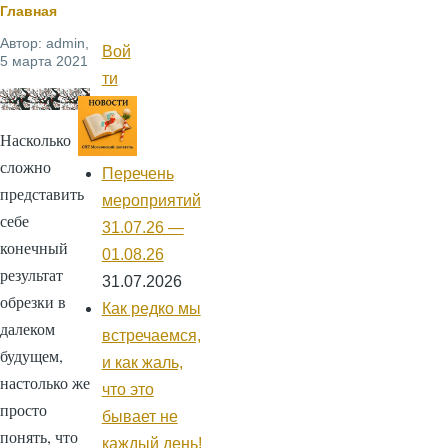
Строка
Главная
Автор:
admin
,
навигации
Вой
Меню
5 марта 2021
учётной
ти
записи
пользователя
Насколько
сложно
Перечень
представить
мероприятий
себе
31.07.26 —
конечный
01.08.26
результат
31.07.2026
обрезки в
Как редко мы
далеком
встречаемся,
будущем,
и как жаль,
настолько же
что это
просто
бывает не
понять, что
каждый день!