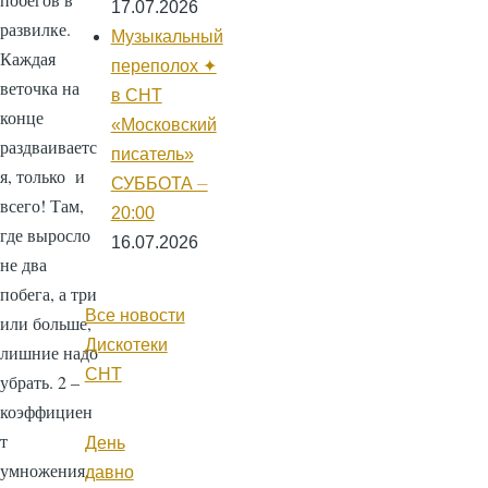
17.07.2026
развилке.
Музыкальный
Каждая
переполох ✦
веточка на
в СНТ
конце
«Московский
раздваиваетс
писатель»
я, только и
СУББОТА ⏤
всего! Там,
20:00
где выросло
16.07.2026
не два
побега, а три
Все новости
или больше,
Дискотеки
лишние надо
СНТ
убрать. 2 –
коэффициен
т
День
умножения,
давно