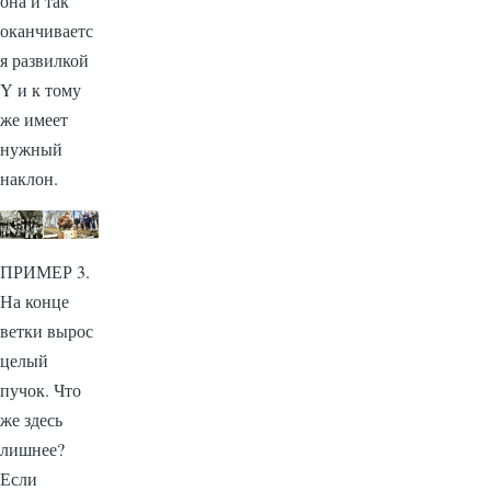
она и так
оканчиваетс
я развилкой
Y и к тому
же имеет
нужный
наклон.
ПРИМЕР 3.
На конце
ветки вырос
целый
пучок. Что
же здесь
лишнее?
Если