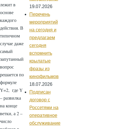
лежит в
19.07.2026
основе
Перечень
каждого
мероприятий
действия. В
на сегодня и
типичном
предлагаем
случае даже
сегодня
самый
вспомнить
запутанный
крылатые
вопрос
фразы из
решается по
кинофильмов
формуле
18.07.2026
Y=2, где Y
Подписан
– развилка
договор с
на конце
Россетями на
ветки, а 2 –
оперативное
число
обслуживание
побегов в