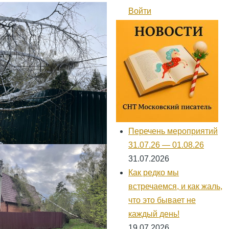
навигации
Войти
Меню
учётной
записи
пользователя
Перечень мероприятий
31.07.26 — 01.08.26
31.07.2026
Как редко мы
встречаемся, и как жаль,
что это бывает не
каждый день!
19.07.2026