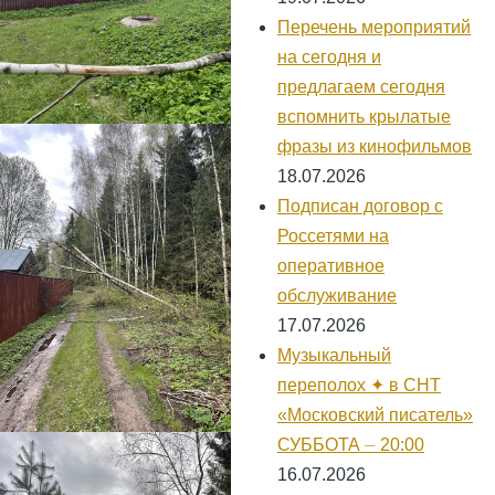
Перечень мероприятий
на сегодня и
предлагаем сегодня
вспомнить крылатые
фразы из кинофильмов
18.07.2026
Подписан договор с
Россетями на
оперативное
обслуживание
17.07.2026
Музыкальный
переполох ✦ в СНТ
«Московский писатель»
СУББОТА ⏤ 20:00
16.07.2026