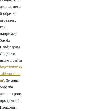
декоративно
й обрезке
деревьев,
как,
например,
Sasaki
Landscaping
Co (фото
ниже с сайта
http://www.sa
sakizouen.co
m
). Зимняя
обрезка
делает крону
прозрачной.
Приходит