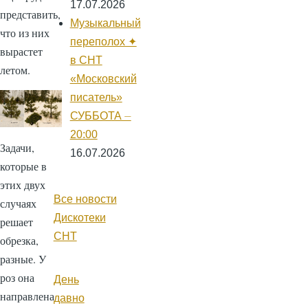
17.07.2026
представить,
Музыкальный
что из них
переполох ✦
вырастет
в СНТ
летом.
«Московский
писатель»
СУББОТА ⏤
20:00
Задачи,
16.07.2026
которые в
этих двух
Все новости
случаях
Дискотеки
решает
СНТ
обрезка,
разные. У
роз она
День
направлена
давно