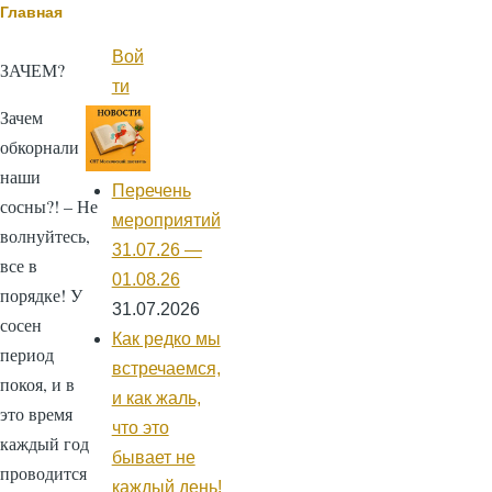
Строка
Главная
навигации
Вой
Меню
ЗАЧЕМ?
учётной
ти
записи
Зачем
пользователя
обкорнали
наши
Перечень
сосны?! – Не
мероприятий
волнуйтесь,
31.07.26 —
все в
01.08.26
порядке! У
31.07.2026
сосен
Как редко мы
период
встречаемся,
покоя, и в
и как жаль,
это время
что это
каждый год
бывает не
проводится
каждый день!