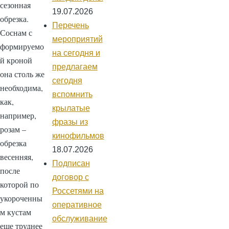
сезонная
19.07.2026
обрезка.
Перечень
Соснам с
мероприятий
формируемо
на сегодня и
й кроной
предлагаем
она столь же
сегодня
необходима,
вспомнить
как,
крылатые
например,
фразы из
розам –
кинофильмов
обрезка
18.07.2026
весенняя,
Подписан
после
договор с
которой по
Россетями на
укороченны
оперативное
м кустам
обслуживание
еще труднее