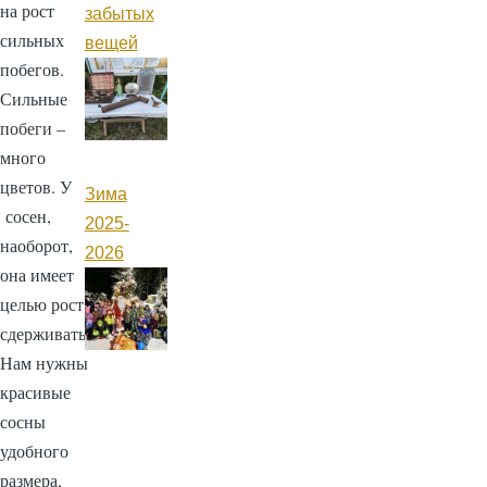
на рост
забытых
сильных
вещей
побегов.
Сильные
побеги –
много
цветов. У
Зима
сосен,
2025-
наоборот,
2026
она имеет
целью рост
сдерживать.
Нам нужны
красивые
сосны
удобного
размера,