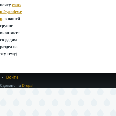
почту
esues
u@yandex.r
u
, в нашей
группе
вконтакте
создадим
раздел на
эту тему)
Войти
Меню
учётной
Сделано на
Drupal
записи
пользователя