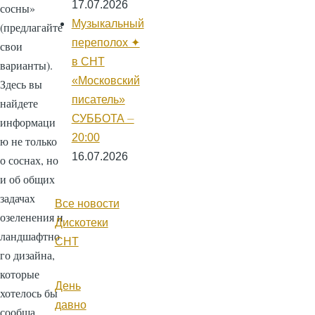
17.07.2026
сосны»
Музыкальный
(предлагайте
переполох ✦
свои
в СНТ
варианты).
«Московский
Здесь вы
писатель»
найдете
СУББОТА ⏤
информаци
20:00
ю не только
16.07.2026
о соснах, но
и об общих
задачах
Все новости
озеленения и
Дискотеки
ландшафтно
СНТ
го дизайна,
которые
День
хотелось бы
давно
сообща