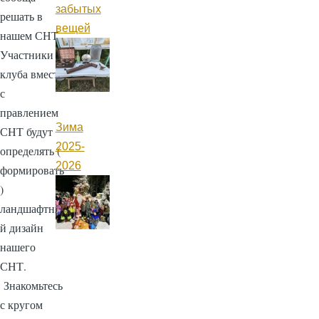
забытых
решать в
вещей
нашем СНТ.
Участники
клуба вместе
с
правлением
Зима
СНТ будут
2025-
определять (
2026
формировать
)
ландшафтны
й дизайн
нашего
СНТ.
Знакомьтесь
с кругом