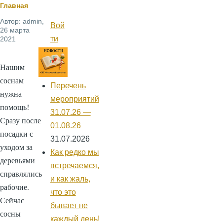
Строка
Главная
Автор:
admin
,
навигации
Вой
Меню
26 марта
учётной
ти
2021
записи
пользователя
Нашим
соснам
Перечень
нужна
мероприятий
помощь!
31.07.26 —
Сразу после
01.08.26
посадки с
31.07.2026
уходом за
Как редко мы
деревьями
встречаемся,
справлялись
и как жаль,
рабочие.
что это
Сейчас
бывает не
сосны
каждый день!