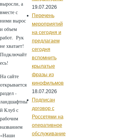
выросли, а
19.07.2026
вместе с
Перечень
ними вырос
мероприятий
и объем
на сегодня и
работ. Рук
предлагаем
не хватает!
сегодня
Подключайт
вспомнить
есь!
крылатые
фразы из
На сайте
кинофильмов
открывается
18.07.2026
раздел -
Подписан
ландшафтны
договор с
й Клуб с
Россетями на
рабочим
оперативное
названием
обслуживание
«Наши