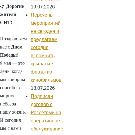
Дорогие
🌿
19.07.2026
жители
Перечень
СНТ!
мероприятий
на сегодня и
Поздравляем
предлагаем
Днем
вас с
сегодня
Победы
!
вспомнить
9 мая — это
крылатые
день, когда
фразы из
мы говорим
кинофильмов
спасибо за
18.07.2026
мирное
Подписан
небо, за
договор с
нашу жизнь.
Россетями на
И сегодня
оперативное
мы с вами
обслуживание