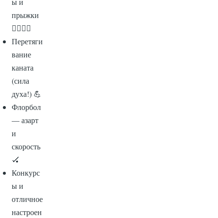
ы и
прыжки
🏃‍♂️🏃‍♀️
Перетяги
вание
каната
(сила
духа!) 💪
Флорбол
— азарт
и
скорость
🏑
Конкурс
ы и
отличное
настроен