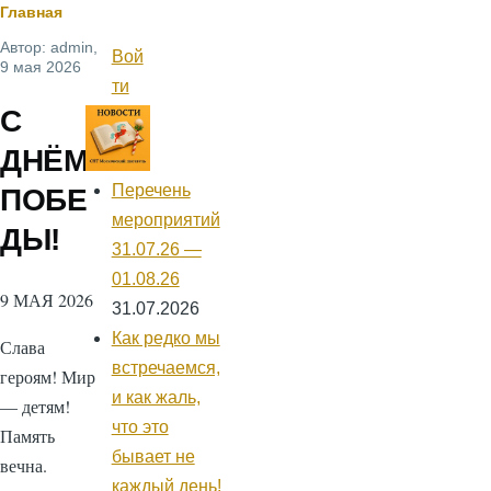
Строка
Главная
Автор:
admin
,
навигации
Вой
Меню
9 мая 2026
учётной
ти
записи
С
пользователя
ДНЁМ
Перечень
ПОБЕ
мероприятий
ДЫ!
31.07.26 —
01.08.26
9 МАЯ 2026
31.07.2026
Как редко мы
Слава
встречаемся,
героям! Мир
и как жаль,
— детям!
что это
Память
бывает не
вечна.
каждый день!