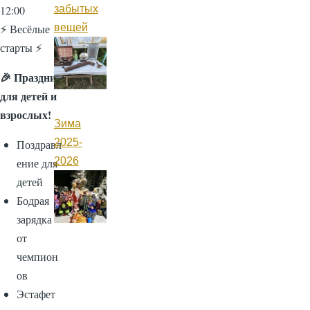
забытых
12:00
вещей
⚡ Весёлые
старты ⚡
🎉 Праздник
для детей и
взрослых!
Зима
2025-
Поздравл
2026
ение для
детей
Бодрая
зарядка
от
чемпион
ов
Эстафет