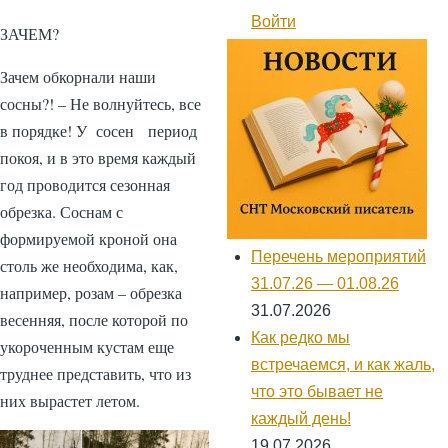
навигации
Войти
Меню
ЗАЧЕМ?
учётной
записи
Зачем обкорнали наши
пользователя
сосны?! – Не волнуйтесь, все
в порядке! У сосен период
покоя, и в это время каждый
год проводится сезонная
обрезка. Соснам с
формируемой кроной она
Перечень мероприятий
столь же необходима, как,
31.07.26 — 01.08.26
например, розам – обрезка
31.07.2026
весенняя, после которой по
Как редко мы
укороченным кустам еще
встречаемся, и как жаль,
труднее представить, что из
что это бывает не
них вырастет летом.
каждый день!
19.07.2026