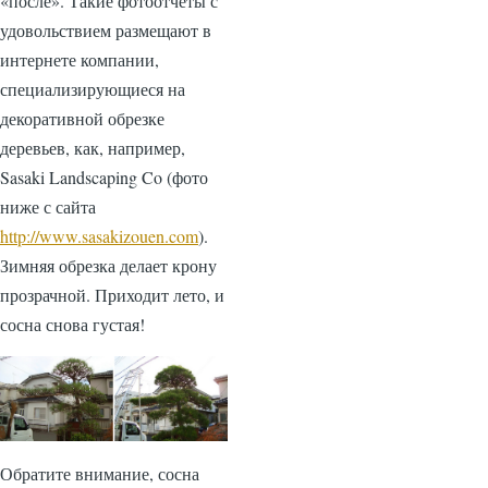
«после». Такие фотоотчеты с
удовольствием размещают в
интернете компании,
специализирующиеся на
декоративной обрезке
деревьев, как, например,
Sasaki Landscaping Co (фото
ниже с сайта
http://www.sasakizouen.com
).
Зимняя обрезка делает крону
прозрачной. Приходит лето, и
сосна снова густая!
Обратите внимание, сосна