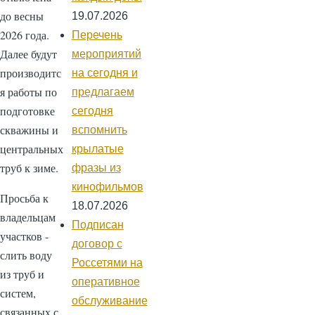
до весны
19.07.2026
2026 года.
Перечень
Далее будут
мероприятий
производитс
на сегодня и
я работы по
предлагаем
подготовке
сегодня
скважины и
вспомнить
центральных
крылатые
труб к зиме.
фразы из
кинофильмов
Просьба к
18.07.2026
владельцам
Подписан
участков -
договор с
слить воду
Россетями на
из труб и
оперативное
систем,
обслуживание
связанных с