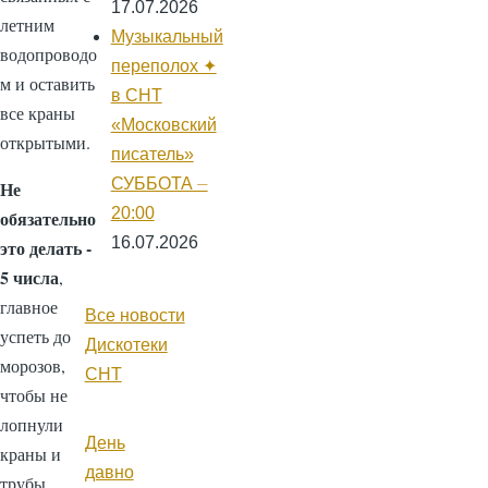
17.07.2026
летним
Музыкальный
водопроводо
переполох ✦
м и оставить
в СНТ
все краны
«Московский
открытыми.
писатель»
СУББОТА ⏤
Не
20:00
обязательно
16.07.2026
это делать -
5 числа
,
главное
Все новости
успеть до
Дискотеки
морозов,
СНТ
чтобы не
лопнули
День
краны и
давно
трубы.