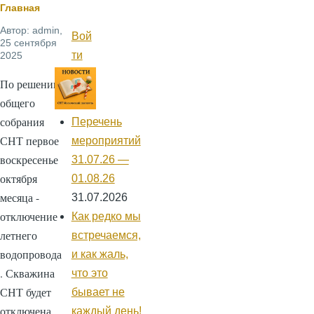
Строка
Главная
Автор:
admin
,
навигации
Вой
Меню
25 сентября
учётной
ти
2025
записи
пользователя
По решению
общего
собрания
Перечень
СНТ первое
мероприятий
воскресенье
31.07.26 —
октября
01.08.26
месяца -
31.07.2026
отключение
Как редко мы
летнего
встречаемся,
водопровода
и как жаль,
. Скважина
что это
СНТ будет
бывает не
отключена
каждый день!