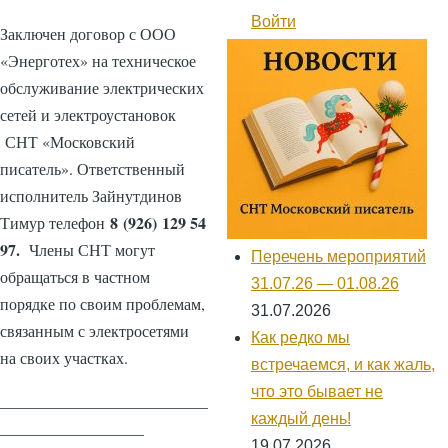
навигации
Войти
Меню
Заключен договор с ООО
учётной
«Энерготех» на техническое
записи
пользователя
обслуживание электрических
сетей и электроустановок
СНТ «Московский
писатель». Ответственный
исполнитель Зайнутдинов
8 (926) 129 54
Тимур телефон
97.
Члены СНТ могут
Перечень мероприятий
обращаться в частном
31.07.26 — 01.08.26
порядке по своим проблемам,
31.07.2026
связанным с электросетями
Как редко мы
на своих участках.
встречаемся, и как жаль,
что это бывает не
__________________________
каждый день!
__________________
19.07.2026