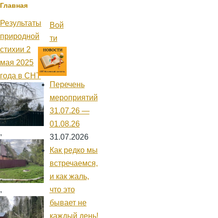
Строка
Главная
навигации
Результаты
Вой
Меню
природной
учётной
ти
записи
стихии 2
пользователя
мая 2025
года в СНТ
Перечень
мероприятий
31.07.26 —
01.08.26
,
31.07.2026
Как редко мы
встречаемся,
и как жаль,
что это
,
бывает не
каждый день!