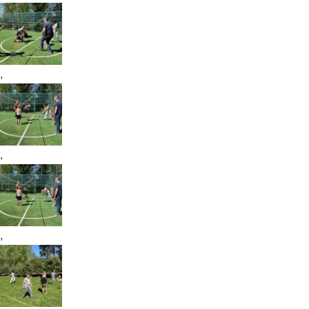
,
,
,