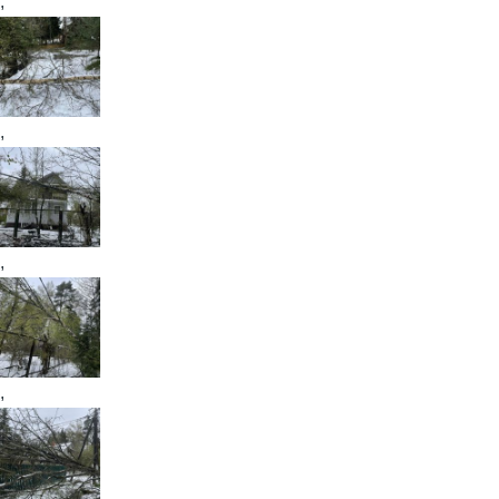
,
,
,
,