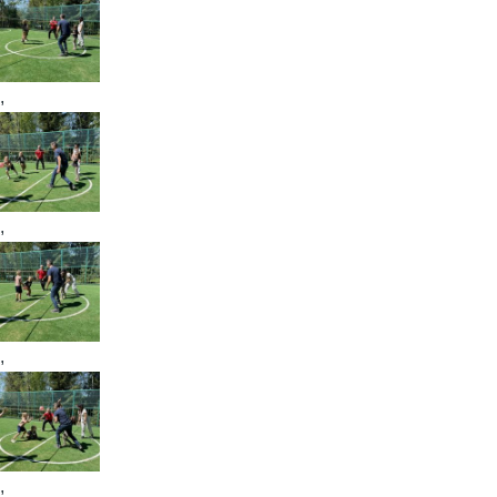
,
,
,
,