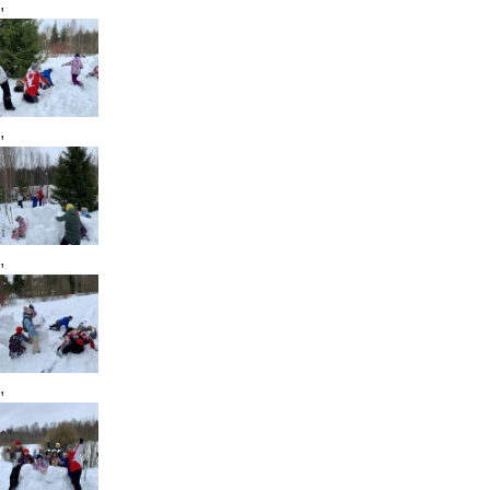
,
,
,
,