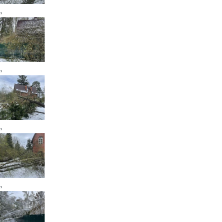
,
,
,
,