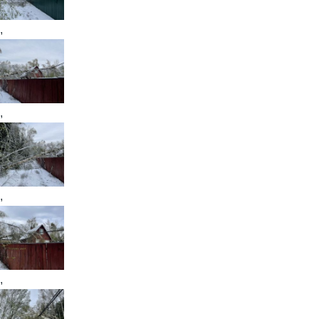
,
,
,
,