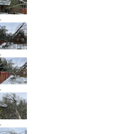
,
,
,
,